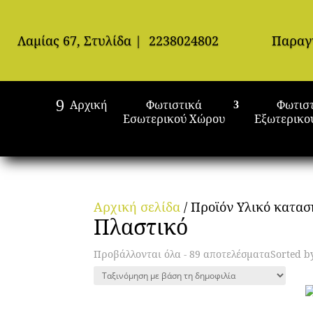
Λαμίας 67, Στυλίδα
|
2238024802
Παραγ
Αρχική
Φωτιστικά
Φωτισ
Εσωτερικού Χώρου
Εξωτερικο
Αρχική σελίδα
/ Προϊόν Υλικό κατασ
Πλαστικό
Προβάλλονται όλα - 89 αποτελέσματα
Sorted b