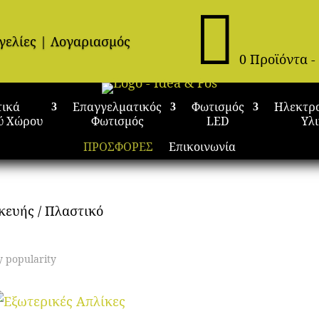

γελίες
|
Λογαριασμός
0 Προϊόντα
-
τικά
Επαγγελματικός
Φωτισμός
Ηλεκτρ
ύ Χώρου
Φωτισμός
LED
Υλ
ΠΡΟΣΦΟΡΕΣ
Επικοινωνία
κευής / Πλαστικό
y popularity