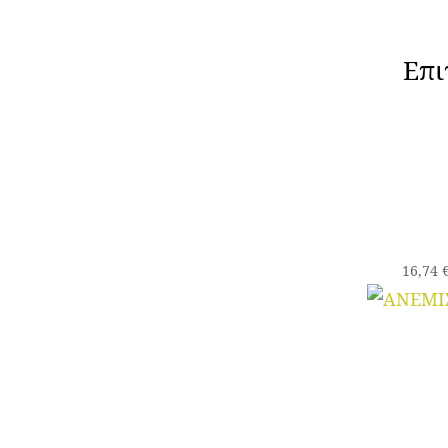
Επι
16,74