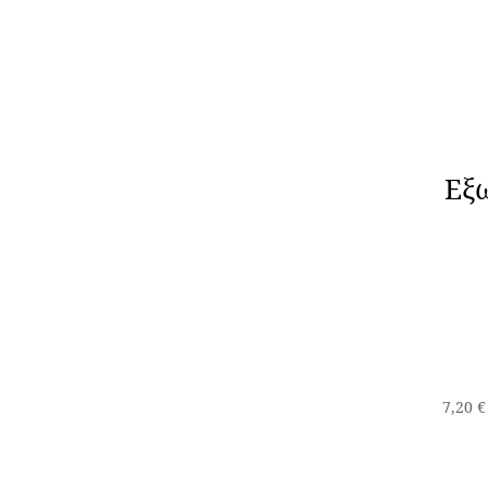
Εξ
7,20
€