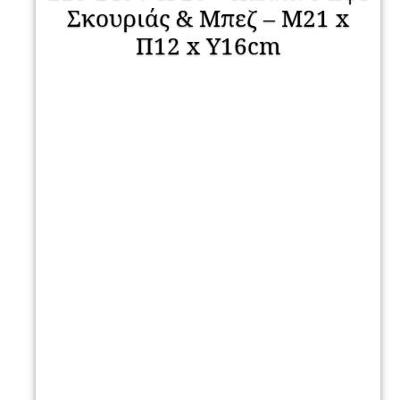
Σκουριάς & Μπεζ – Μ21 x
Π12 x Υ16cm