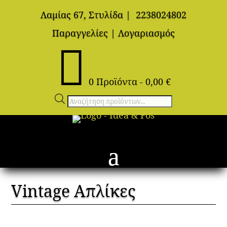
Λαμίας 67, Στυλίδα
|
2238024802
Παραγγελίες
|
Λογαριασμός

0 Προϊόντα
-
0,00
€
Αναζήτηση
προϊόντων
Vintage Απλίκες