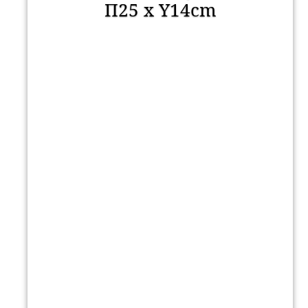
Π25 x Υ14cm