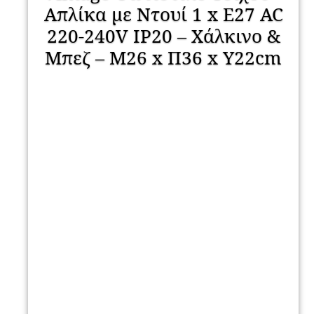
Απλίκα με Ντουί 1 x E27 AC
220-240V IP20 – Χάλκινο &
Μπεζ – Μ26 x Π36 x Υ22cm