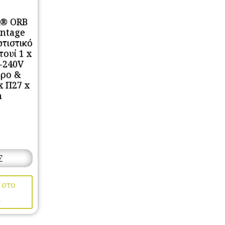
® ORB
intage
τιστικό
ουί 1 x
-240V
ύρο &
x Π27 x
m
€
 στο
ι