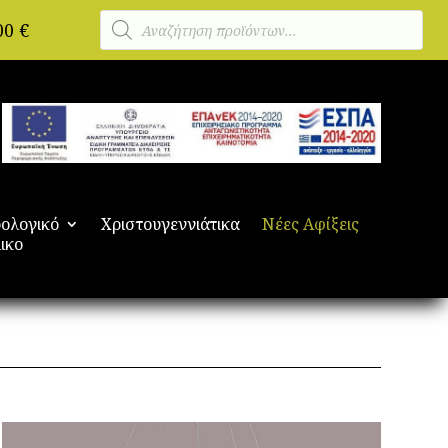
Αναζήτηση
00
€
προϊόντων
ολογικό
Χριστουγεννιάτικα
Νέες Αφίξεις
ικο