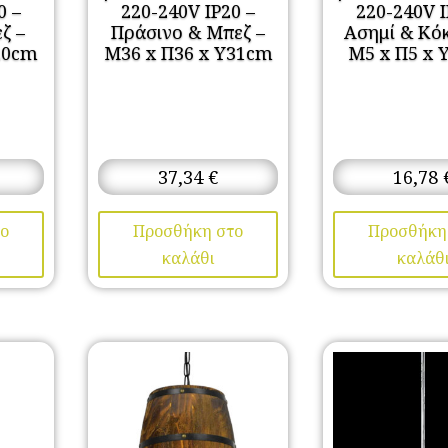
0 –
220-240V IP20 –
220-240V I
ζ –
Πράσινο & Μπεζ –
Ασημί & Κόκ
20cm
Μ36 x Π36 x Y31cm
Μ5 x Π5 x 
37,34
€
16,78
ο
Προσθήκη στο
Προσθήκη
καλάθι
καλάθ