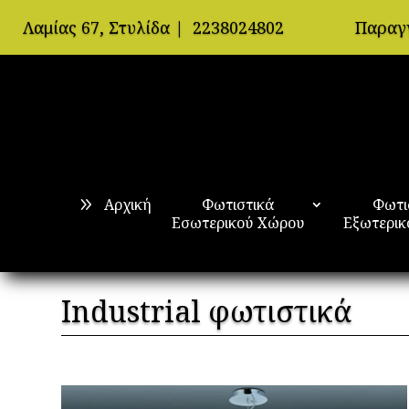
Λαμίας 67, Στυλίδα
|
2238024802
Παραγ
Αρχική
Φωτιστικά
Φωτι
Εσωτερικού Χώρου
Εξωτερικ
Industrial φωτιστικά