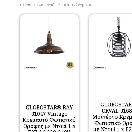
Sorted
Βλέπετε 1–60 από 157 αποτελέσματα
by
popularity
GLOBOSTA
GLOBOSTAR® RAY
ORVAL 0168
01047 Vintage
Μοντέρνο Κρε
Κρεμαστό Φωτιστικό
Φωτιστικό Ορ
Οροφής με Ντουί 1 x
με Ντουί 1 x E