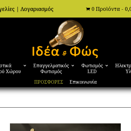
γελίες
|
Λογαριασμός
0 Προϊόντα
-
0,

στικά
Επαγγελματικός
Φωτισμός
Ηλεκτρ
ού Χώρου
Φωτισμός
LED
Υλ
ΠΡΟΣΦΟΡΕΣ
Επικοινωνία