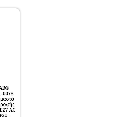
AR®
1-0078
εμαστό
Οροφής
 E27 AC
P20 –