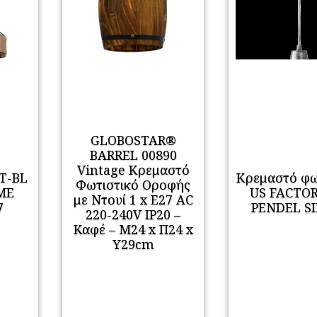
GLOBOSTAR®
BARREL 00890
Vintage Κρεμαστό
UT-BL
Κρεμαστό φω
Φωτιστικό Οροφής
ΜΕ
US FACTOR
με Ντουί 1 x E27 AC
7
PENDEL S
220-240V IP20 –
Kαφέ – Μ24 x Π24 x
Υ29cm