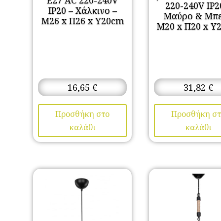
E27 AC 220-240V
220-240V IP2
IP20 – Χάλκινο –
Μαύρο & Μπε
Μ26 x Π26 x Υ20cm
Μ20 x Π20 x Υ
16,65
€
31,82
€
Προσθήκη στο
Προσθήκη στ
καλάθι
καλάθι