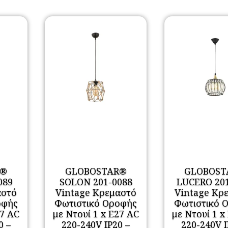
R®
GLOBOSTAR®
GLOBOST
089
SOLON 201-0088
LUCERO 20
αστό
Vintage Κρεμαστό
Vintage Κρ
οφής
Φωτιστικό Οροφής
Φωτιστικό 
27 AC
με Ντουί 1 x E27 AC
με Ντουί 1 x
0 –
220-240V IP20 –
220-240V I