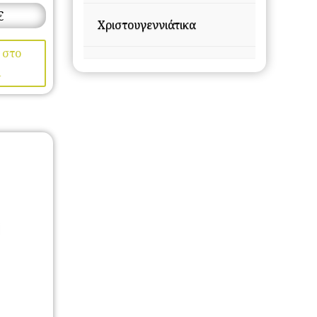
€
Χριστουγεννιάτικα
 στο
ι