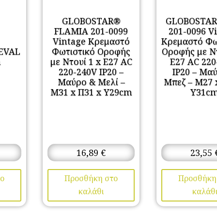
GLOBOSTAR®
GLOBOSTAR
FLAMIA 201-0099
201-0096 V
Vintage Κρεμαστό
Κρεμαστό Φω
EVAL
Φωτιστικό Οροφής
Οροφής με Ντ
m
με Ντουί 1 x E27 AC
E27 AC 220
220-240V IP20 –
IP20 – Μα
Μαύρο & Μελί –
Μπεζ – Μ27 
Μ31 x Π31 x Υ29cm
Υ31c
16,89
€
23,55
ο
Προσθήκη στο
Προσθήκη
καλάθι
καλάθ