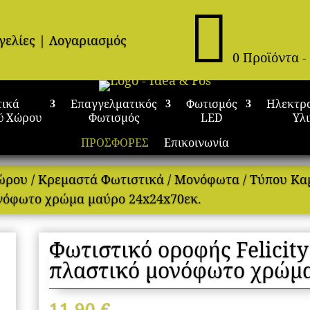

γελίες
|
Λογαριασμός
0 Προϊόντα
-
τικά
Επαγγελματικός
Φωτισμός
Ηλεκτρ
ύ Χώρου
Φωτισμός
LED
Υλ
ΠΡΟΣΦΟΡΕΣ
Επικοινωνία
Χώρου
/
Κρεμαστά Φωτιστικά
/
Μονόφωτα
/
Τύπου Κα
ονόφωτο χρώμα μαύρο 24x24x70εκ.
Φωτιστικό οροφής Felicit
πλαστικό μονόφωτο χρώμα
11,90
€