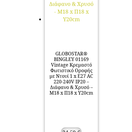
GLOBOSTAR®
BINGLEY 01169
Vintage Κρεμαστό
Φωτιστικό Οροφής
με Ντουί 1 x E27 AC
220-240V IP20 –
Διάφανο & Χρυσό –
Μ18 x Π18 x Υ20cm