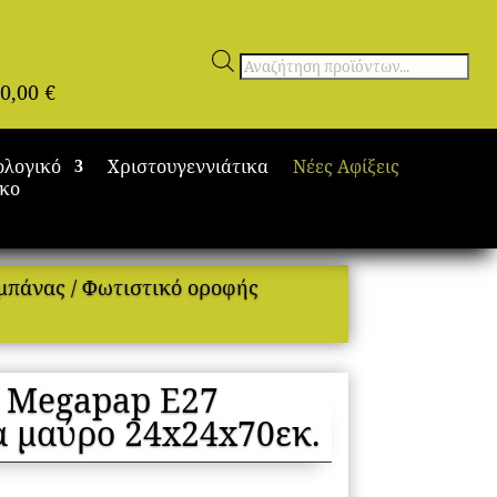
Αναζήτηση
0,00
€
προϊόντων
ολογικό
Χριστουγεννιάτικα
Νέες Αφίξεις
ικο
μπάνας
/ Φωτιστικό οροφής
y Megapap E27
 μαύρο 24x24x70εκ.