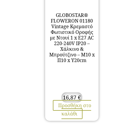
GLOBOSTAR®
FLOWERON 01180
Vintage Κρεμαστό
Φωτιστικό Οροφής
με Ντουί 1 x E27 AC
220-240V IP20 –
Χάλκινο &
Μπρούτζινο – Μ10 x
Π10 x Υ20cm
16,87
€
Προσθήκη στο
καλάθι