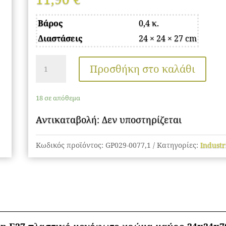
Βάρος
0,4 κ.
Διαστάσεις
24 × 24 × 27 cm
Φωτιστικό
Προσθήκη στο καλάθι
οροφής
Felicity
18 σε απόθεμα
Megapap
E27
Αντικαταβολή: Δεν υποστηρίζεται
πλαστικό
Κωδικός προϊόντος:
GP029-0077,1
Κατηγορίες:
Industr
μονόφωτο
χρώμα
μαύρο
24x24x70εκ.
ποσότητα