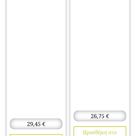
26,75
€
29,45
€
Προσθήκη στο