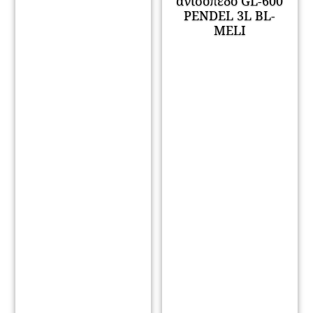
ανισόπεδο GL-600
PENDEL 3L BL-
MELI