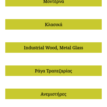
Μοντέρνα
Κλασικά
Industrial Wood, Metal Glass
Ράγα Τραπεζαρίας
Ανεμιστήρες