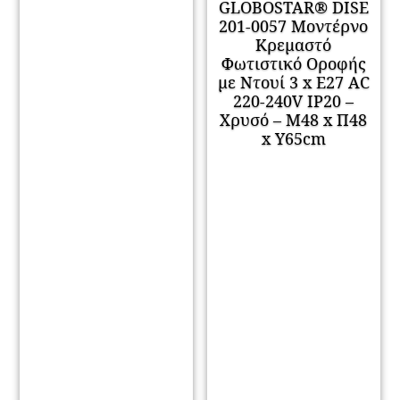
GLOBOSTAR® DISE
201-0057 Μοντέρνο
Κρεμαστό
Φωτιστικό Οροφής
με Ντουί 3 x E27 AC
220-240V IP20 –
Χρυσό – Μ48 x Π48
x Υ65cm