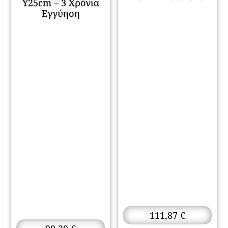
Υ25cm – 3 Χρόνια
Εγγύηση
111,87
€