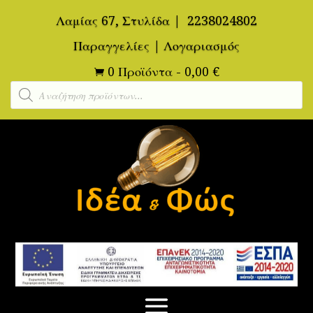
Λαμίας 67, Στυλίδα
|
2238024802
Παραγγελίες
|
Λογαριασμός
0 Προϊόντα
-
0,00
€

Αναζήτηση
προϊόντων