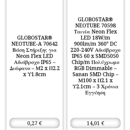
GLOBOSTAR®
NEOTUBE 70598
Ταινία Neon Flex
GLOBOSTAR®
LED 18W/m
NEOTUBE-A 70642
900lm/m 360° DC
Βάση Στήριξης για
220-240V Αδιάβροχο
Neon Flex LED
IP65 60 x SMD5050
Αδιάβροχο IP65 –
Chip/m Πολύχρωμο
Διάφανο – Μ2 x Π2.2
RGB Dimmable –
x Υ1.8cm
Sanan SMD Chip –
Μ100 x Π2.1 x
Υ2.1cm – 3 Χρόνια
Εγγύηση
0,27
€
14,01
€