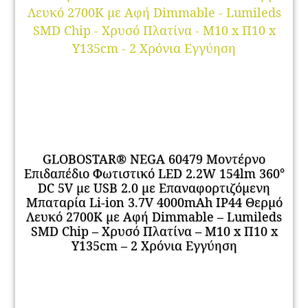
GLOBOSTAR® NEGA 60479 Μοντέρνο
Επιδαπέδιο Φωτιστικό LED 2.2W 154lm 360°
DC 5V με USB 2.0 με Επαναφορτιζόμενη
Μπαταρία Li-ion 3.7V 4000mAh IP44 Θερμό
Λευκό 2700K με Αφή Dimmable – Lumileds
SMD Chip – Χρυσό Πλατίνα – Μ10 x Π10 x
Υ135cm – 2 Χρόνια Εγγύηση