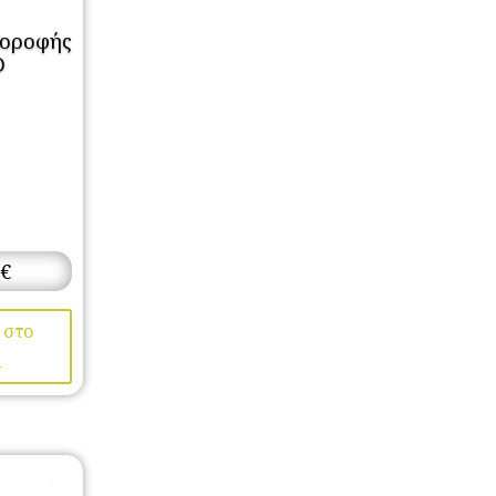
 οροφής
D
€
 στο
ι