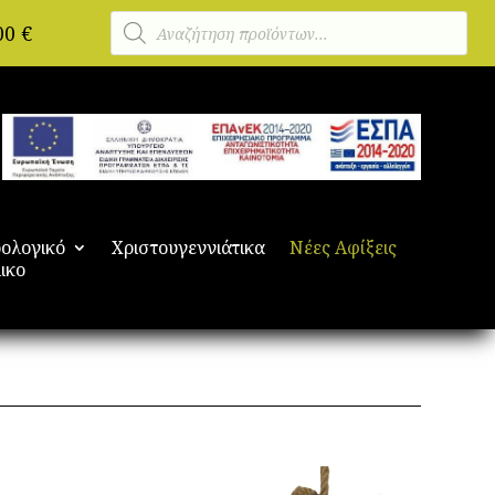
Αναζήτηση
00
€
προϊόντων
ολογικό
Χριστουγεννιάτικα
Νέες Αφίξεις
ικο