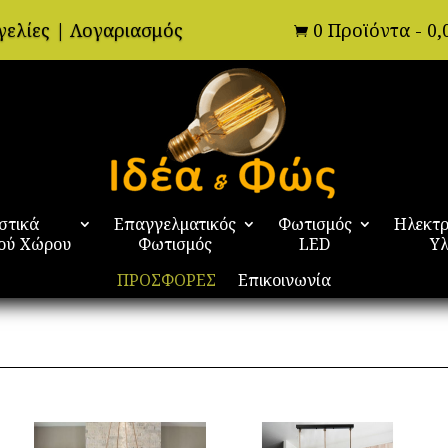
γελίες
|
Λογαριασμός
0 Προϊόντα
-
0,

στικά
Επαγγελματικός
Φωτισμός
Ηλεκτρ
ού Χώρου
Φωτισμός
LED
Υλ
ΠΡΟΣΦΟΡΕΣ
Επικοινωνία