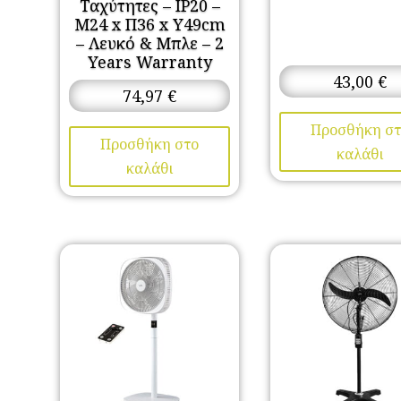
Ταχύτητες – IP20 –
Μ24 x Π36 x Υ49cm
– Λευκό & Μπλε – 2
Years Warranty
43,00
€
74,97
€
Προσθήκη στ
Προσθήκη στο
καλάθι
καλάθι