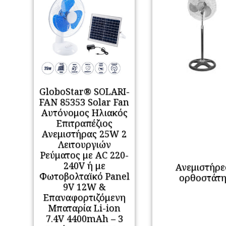
GloboStar® SOLARI-
FAN 85353 Solar Fan
Αυτόνομος Ηλιακός
Επιτραπέζιος
Ανεμιστήρας 25W 2
Λειτουργιών
Ρεύματος με AC 220-
240V ή με
Ανεμιστήρε
Φωτοβολταϊκό Panel
ορθοστάτ
9V 12W &
Επαναφορτιζόμενη
Μπαταρία Li-ion
7.4V 4400mAh – 3