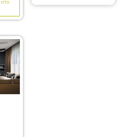
 στο
ι