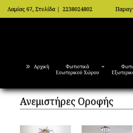
Λαμίας 67, Στυλίδα
|
2238024802
Παραγ
Αρχική
Φωτιστικά
Φωτι
Εσωτερικού Χώρου
Εξωτερικ
Ανεμιστήρες Οροφής