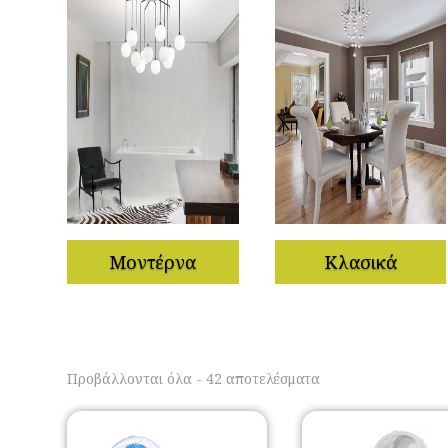
Μοντέρνα
Κλασικά
Sorted
Προβάλλονται όλα - 42 αποτελέσματα
by
popularity