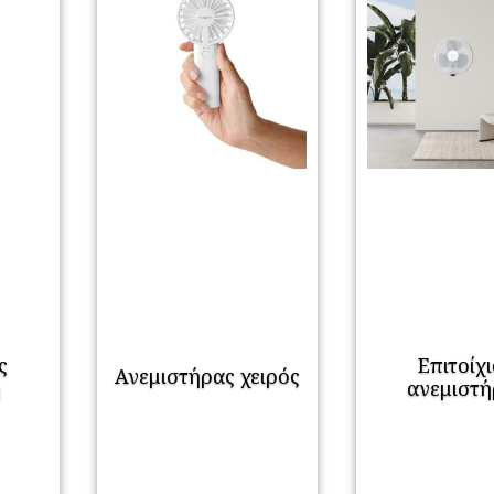
ς
Επιτοίχ
Ανεμιστήρας χειρός
η
ανεμιστή