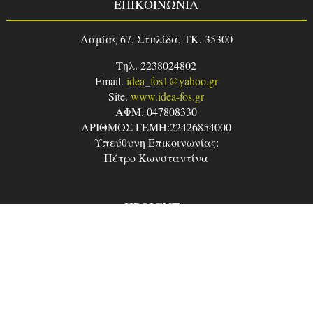
ΕΠΙΚΟΙΝΩΝΙΑ
Λαμίας 67, Στυλίδα, TK. 35300
Τηλ. 2238024802
Email.
idea_fos1@yahoo.gr
Site.
www.idea-fos.gr
ΑΦΜ. 047808330
ΑΡΙΘΜΟΣ ΓΕΜΗ:22426854000
Υπεύθυνη Επικοινωνίας:
Πέτρο Κωνσταντίνα
ΠΡΟΪΌΝΤΑ
Φωτιστικά Εσωτερικού Χώρου
Φωτιστικά Εξωτερικού Χώρου
Επαγγελματικός Φωτισμός
Φωτισμός LED