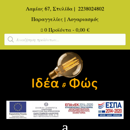
Λαμίας 67, Στυλίδα
|
2238024802
Παραγγελίες
|
Λογαριασμός
0 Προϊόντα
-
0,00
€

Αναζήτηση
προϊόντων