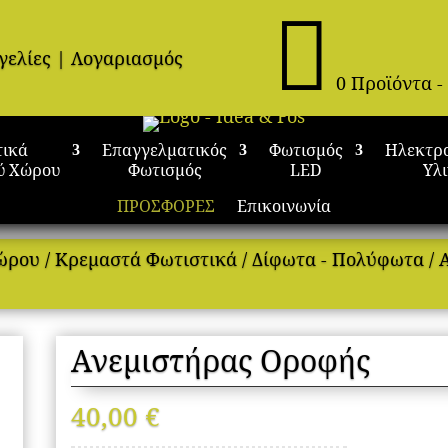

γελίες
|
Λογαριασμός
0 Προϊόντα
-
τικά
Επαγγελματικός
Φωτισμός
Ηλεκτρ
ύ Χώρου
Φωτισμός
LED
Υλ
ΠΡΟΣΦΟΡΕΣ
Επικοινωνία
Χώρου
/
Κρεμαστά Φωτιστικά
/
Δίφωτα - Πολύφωτα
/
Ανεμιστήρας Οροφής
40,00
€