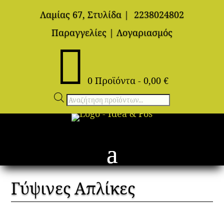
Λαμίας 67, Στυλίδα
|
2238024802
Παραγγελίες
|
Λογαριασμός

0 Προϊόντα
-
0,00
€
Αναζήτηση
προϊόντων
Γύψινες Απλίκες