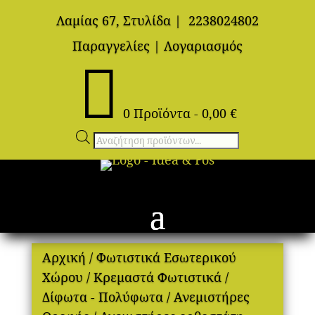
Λαμίας 67, Στυλίδα
|
2238024802
Παραγγελίες
|
Λογαριασμός

0 Προϊόντα
-
0,00
€
Αναζήτηση
προϊόντων
Αρχική
/
Φωτιστικά Εσωτερικού
Χώρου
/
Κρεμαστά Φωτιστικά
/
Δίφωτα - Πολύφωτα
/
Ανεμιστήρες