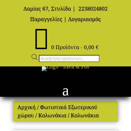
Λαμίας 67, Στυλίδα
|
2238024802
Παραγγελίες
|
Λογαριασμός

0 Προϊόντα
-
0,00
€
Αναζήτηση
προϊόντων
Αρχική
/
Φωτιστικά Εξωτερικού
χώρου
/
Κολωνάκια
/ Κολωνάκια