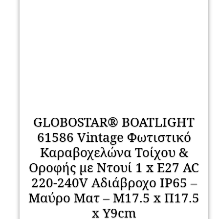
GLOBOSTAR® BOATLIGHT
61586 Vintage Φωτιστικό
Καραβοχελώνα Τοίχου &
Οροφής με Ντουί 1 x E27 AC
220-240V Αδιάβροχο IP65 –
Μαύρο Ματ – Μ17.5 x Π17.5
x Υ9cm