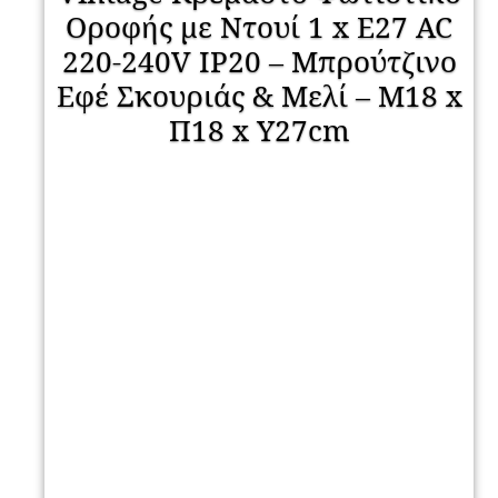
Οροφής με Ντουί 1 x E27 AC
220-240V IP20 – Μπρούτζινο
Εφέ Σκουριάς & Μελί – Μ18 x
Π18 x Y27cm