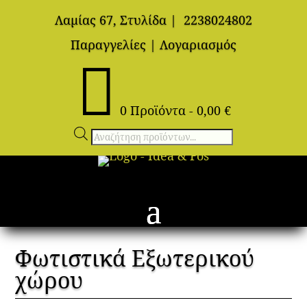
Λαμίας 67, Στυλίδα
|
2238024802
Παραγγελίες
|
Λογαριασμός

0 Προϊόντα
-
0,00
€
Αναζήτηση
προϊόντων
Φωτιστικά Εξωτερικού
χώρου