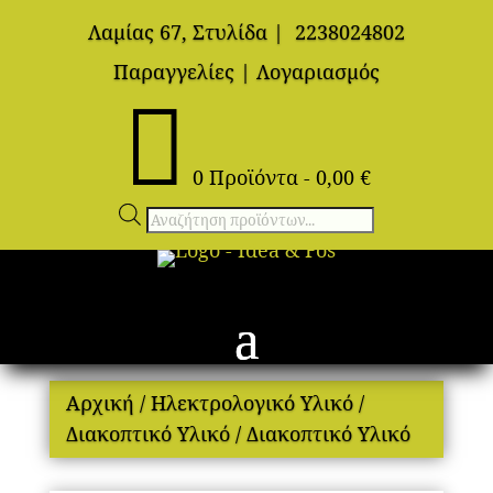
Λαμίας 67, Στυλίδα
|
2238024802
Παραγγελίες
|
Λογαριασμός

0 Προϊόντα
-
0,00
€
Αναζήτηση
προϊόντων
Αρχική
/
Ηλεκτρολογικό Υλικό
/
Διακοπτικό Υλικό
/ Διακοπτικό Υλικό