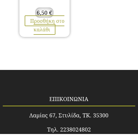
6,50
€
Προσθήκη στο
καλάθι
ΕΠΙΚΟΙΝΩΝΙΑ
Λαμίας 67, Στυλίδα, TK. 35300
Τηλ. 2238024802
Email.
idea_fos1@yahoo.gr