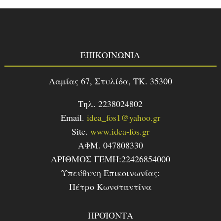
ΕΠΙΚΟΙΝΩΝΙΑ
Λαμίας 67, Στυλίδα, TK. 35300
Τηλ. 2238024802
Email.
idea_fos1@yahoo.gr
Site.
www.idea-fos.gr
ΑΦΜ. 047808330
ΑΡΙΘΜΟΣ ΓΕΜΗ:22426854000
Υπεύθυνη Επικοινωνίας:
Πέτρο Κωνσταντίνα
ΠΡΟΪΌΝΤΑ