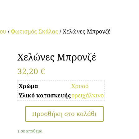
ρου
/
Φωτισμός Σκάλας
/ Χελώνες Μπρονζέ
Χελώνες Μπρονζέ
32,20
€
Χρώμα
Χρυσό
Υλικό κατασκευής
ορειχάλκινο
Προσθήκη στο καλάθι
Χελώνες
Μπρονζέ
1 σε απόθεμα
ποσότητα