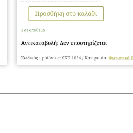
Προσθήκη στο καλάθι
Φωτιστικό
Συντριβανιού
1 σε απόθεμα
Μαύρο
Στεγανό
Αντικαταβολή: Δεν υποστηρίζεται
ποσότητα
Κωδικός προϊόντος:
SKU 1034
Κατηγορία:
Φωτιστικά 