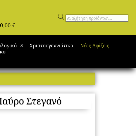
Αναζήτηση
0,00
€
προϊόντων
ολογικό
Χριστουγεννιάτικα
Νέες Αφίξεις
ικο
Μαύρο Στεγανό