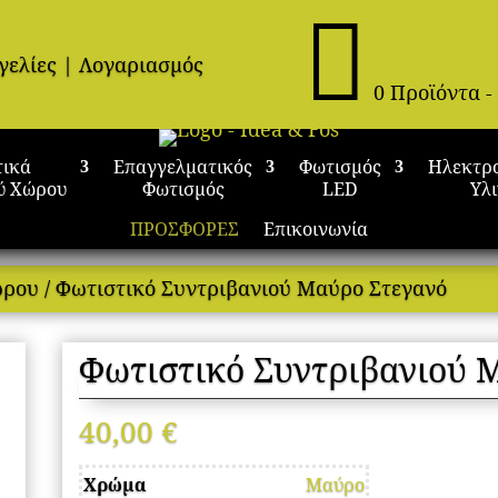

γελίες
|
Λογαριασμός
0 Προϊόντα
-
τικά
Επαγγελματικός
Φωτισμός
Ηλεκτρ
ύ Χώρου
Φωτισμός
LED
Υλ
ΠΡΟΣΦΟΡΕΣ
Επικοινωνία
ώρου
/ Φωτιστικό Συντριβανιού Μαύρο Στεγανό
Φωτιστικό Συντριβανιού 
40,00
€
Χρώμα
Μαύρο