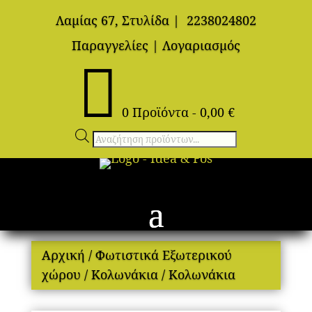
Λαμίας 67, Στυλίδα
|
2238024802
Παραγγελίες
|
Λογαριασμός

0 Προϊόντα
-
0,00
€
Αναζήτηση
προϊόντων
Αρχική
/
Φωτιστικά Εξωτερικού
χώρου
/
Κολωνάκια
/ Κολωνάκια