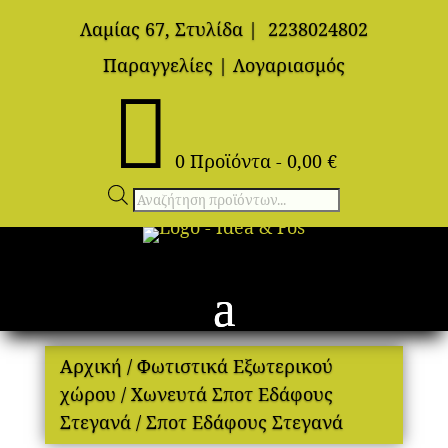
Λαμίας 67, Στυλίδα
|
2238024802
Παραγγελίες
|
Λογαριασμός

0 Προϊόντα
-
0,00
€
Αναζήτηση
προϊόντων
Αρχική
/
Φωτιστικά Εξωτερικού
χώρου
/
Χωνευτά Σποτ Εδάφους
Στεγανά
/ Σποτ Εδάφους Στεγανά