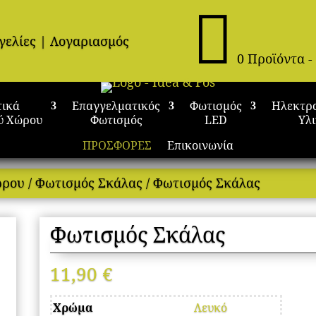

γελίες
|
Λογαριασμός
0 Προϊόντα
-
τικά
Επαγγελματικός
Φωτισμός
Ηλεκτρ
ύ Χώρου
Φωτισμός
LED
Υλ
ΠΡΟΣΦΟΡΕΣ
Επικοινωνία
ώρου
/
Φωτισμός Σκάλας
/ Φωτισμός Σκάλας
Φωτισμός Σκάλας
11,90
€
Χρώμα
Λευκό