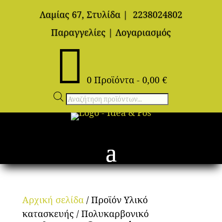
Λαμίας 67, Στυλίδα
|
2238024802
Παραγγελίες
|
Λογαριασμός

0 Προϊόντα
-
0,00
€
Αναζήτηση
προϊόντων
Αρχική σελίδα
/ Προϊόν Υλικό
κατασκευής / Πολυκαρβονικό