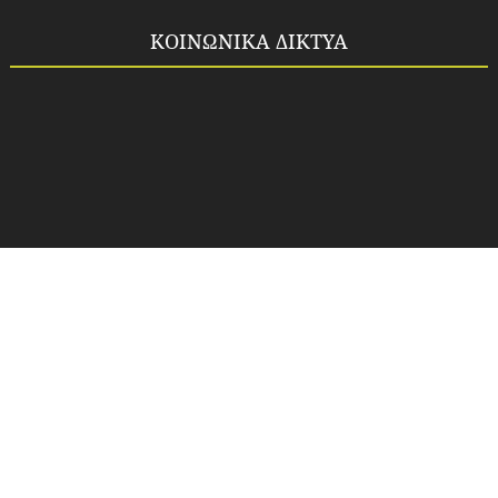
ΚΟΙΝΩΝΙΚΑ ΔΙΚΤΥΑ
Copyright ©
2026
Idea-fos.gr
All rights reserved.