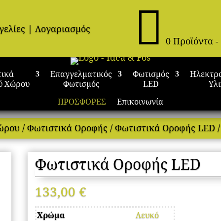

γελίες
|
Λογαριασμός
0 Προϊόντα
-
τικά
Επαγγελματικός
Φωτισμός
Ηλεκτρ
ύ Χώρου
Φωτισμός
LED
Υλ
ΠΡΟΣΦΟΡΕΣ
Επικοινωνία
Χώρου
/
Φωτιστικά Οροφής
/
Φωτιστικά Οροφής LED
/
Φωτιστικά Οροφής LED
133,00
€
Χρώμα
Λευκό