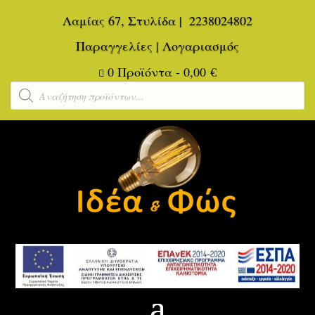
Λαμίας 67, Στυλίδα
|
2238024802
Παραγγελίες
|
Λογαριασμός
0 Προϊόντα
-
0,00
€

Αναζήτηση
προϊόντων