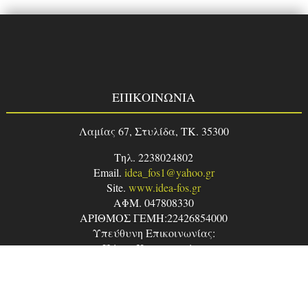
ΕΠΙΚΟΙΝΩΝΙΑ
Λαμίας 67, Στυλίδα, TK. 35300
Τηλ. 2238024802
Email.
idea_fos1@yahoo.gr
Site.
www.idea-fos.gr
ΑΦΜ. 047808330
ΑΡΙΘΜΟΣ ΓΕΜΗ:22426854000
Υπεύθυνη Επικοινωνίας:
Πέτρο Κωνσταντίνα
ΠΡΟΪΌΝΤΑ