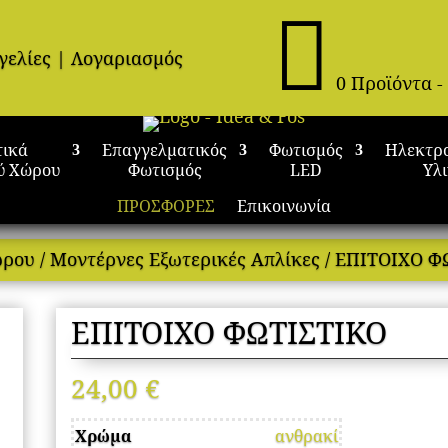

γελίες
|
Λογαριασμός
0 Προϊόντα
-
τικά
Επαγγελματικός
Φωτισμός
Ηλεκτρ
ύ Χώρου
Φωτισμός
LED
Υλ
ΠΡΟΣΦΟΡΕΣ
Επικοινωνία
ώρου
/
Μοντέρνες Εξωτερικές Απλίκες
/ ΕΠΙΤΟΙΧΟ Φ
ΕΠΙΤΟΙΧΟ ΦΩΤΙΣΤΙΚΟ
24,00
€
Χρώμα
ανθρακί