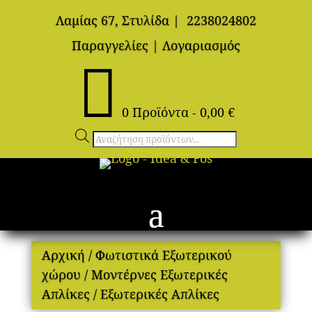
Λαμίας 67, Στυλίδα
|
2238024802
Παραγγελίες
|
Λογαριασμός

0 Προϊόντα
-
0,00
€
Αναζήτηση
προϊόντων
Αρχική
/
Φωτιστικά Εξωτερικού
χώρου
/
Μοντέρνες Εξωτερικές
Απλίκες
/ Εξωτερικές Απλίκες