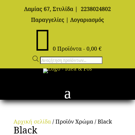
Λαμίας 67, Στυλίδα
|
2238024802
Παραγγελίες
|
Λογαριασμός

0 Προϊόντα
-
0,00
€
Αναζήτηση
προϊόντων
Αρχική σελίδα
/ Προϊόν Χρώμα / Black
Black