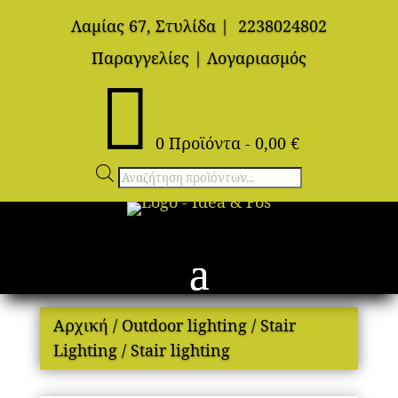
Λαμίας 67, Στυλίδα
|
2238024802
Παραγγελίες
|
Λογαριασμός

0 Προϊόντα
-
0,00
€
Αναζήτηση
προϊόντων
Αρχική
/
Outdoor lighting
/
Stair
Lighting
/ Stair lighting