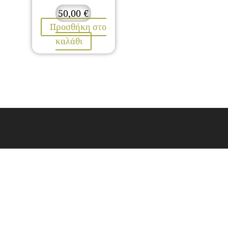
50,00
€
Προσθήκη στο
καλάθι
ΕΠΙΚΟΙΝΩΝΙΑ
Λαμίας 67, Στυλίδα, TK. 35300
Τηλ. 2238024802
Email.
idea_fos1@yahoo.gr