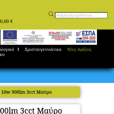
Αναζήτηση
0,00
€
προϊόντων
ολογικό
Χριστουγεννιάτικα
Νέες Αφίξεις
ικο
” 10w 900lm 3cct Μαύρο
900lm 3cct Μαύρο