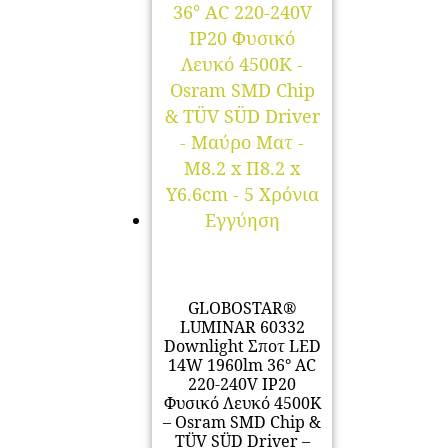
GLOBOSTAR®
LUMINAR 60332
Downlight Σποτ LED
14W 1960lm 36° AC
220-240V IP20
Φυσικό Λευκό 4500K
– Osram SMD Chip &
TÜV SÜD Driver –