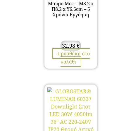
Μαύρο Ματ – Μ8.2 x
Π8.2 x Υ6.6cm – 5
Χρόνια Εγγύηση
32,98
€
Προσθήκη στο
καλάθι