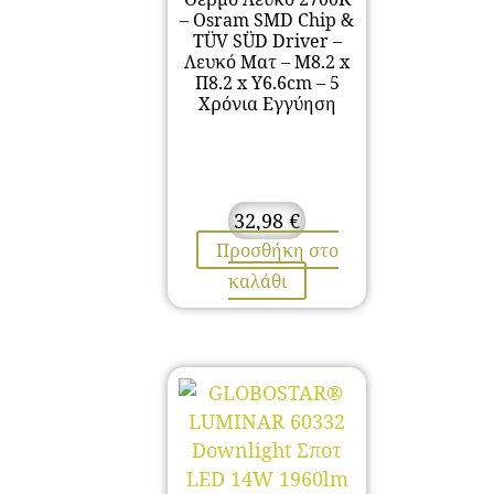
– Osram SMD Chip &
TÜV SÜD Driver –
Λευκό Ματ – Μ8.2 x
Π8.2 x Υ6.6cm – 5
Χρόνια Εγγύηση
32,98
€
Προσθήκη στο
καλάθι