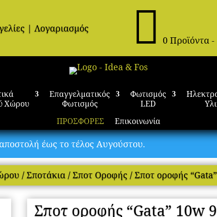

γελίες
|
Λογαριασμός
0 Προϊόντα
-
τικά
Επαγγελματικός
Φωτισμός
Ηλεκτρ
ύ Χώρου
Φωτισμός
LED
Υλ
ΠΡΟΣΦΟΡΕΣ
Επικοινωνία
α αποστολή έως το τέλος Αυγούστου.
Χώρου
/
Σποτάκια
/
Σποτ Οροφής
/ Σποτ οροφής “Gata
Σποτ οροφής “Gata” 10w 