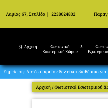
Λαμίας 67, Στυλίδα
|
2238024802
Παραγ
Αρχική
Φωτιστικά
Φωτισ
Εσωτερικού Χώρου
Εξωτερικο
Σημείωση: Αυτό το προϊόν δεν είναι διαθέσιμο γι
Αρχική
/
Φωτιστικά Εσωτερικού 