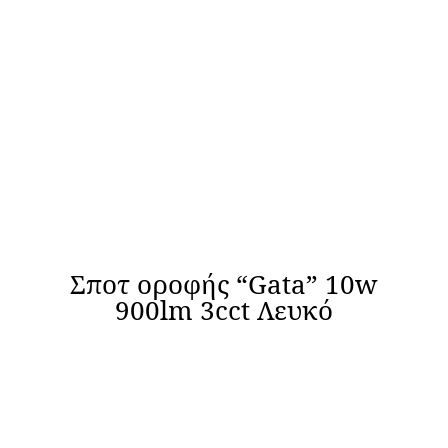
Σποτ οροφής “Gata” 10w
900lm 3cct Λευκό