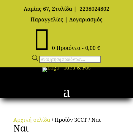
Λαμίας 67, Στυλίδα
|
2238024802
Παραγγελίες
|
Λογαριασμός

0 Προϊόντα
-
0,00
€
Αναζήτηση
προϊόντων
Αρχική σελίδα
/ Προϊόν 3CCT / Ναι
Ναι