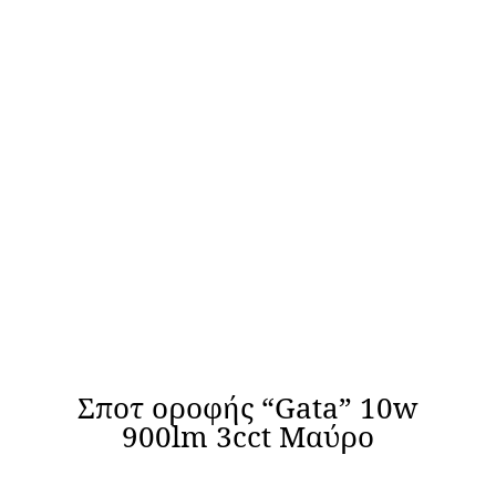
Σποτ οροφής “Gata” 10w
900lm 3cct Μαύρο