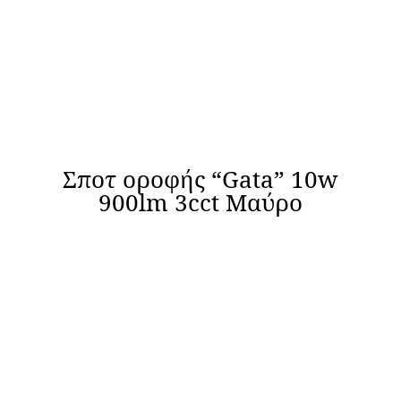
Σποτ οροφής “Gata” 10w
900lm 3cct Μαύρο