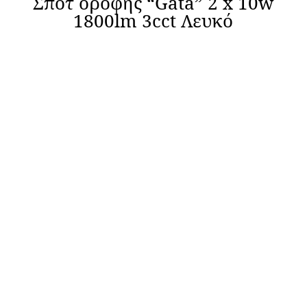
Σποτ οροφής “Gata” 2 x 10w
1800lm 3cct Λευκό