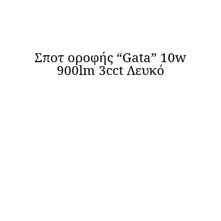
Σποτ οροφής “Gata” 10w
900lm 3cct Λευκό