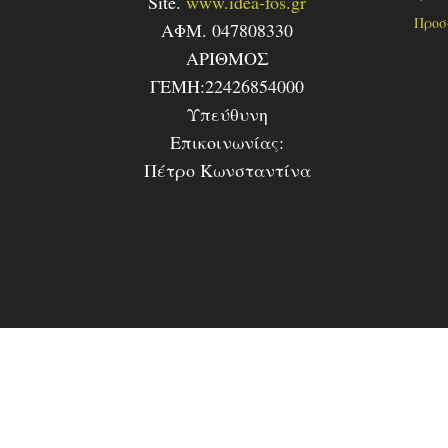
Site.
www.idea-fos.gr
Προσ
ΑΦΜ. 047808330
ΑΡΙΘΜΟΣ
ΓΕΜΗ:22426854000
Υπεύθυνη
Επικοινωνίας:
Πέτρο Κωνσταντίνα