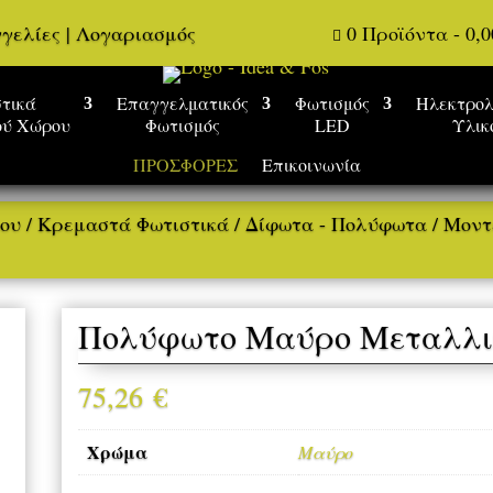
γελίες
|
Λογαριασμός
0 Προϊόντα
-
0,

τικά
Επαγγελματικός
Φωτισμός
Ηλεκτρολ
ού Χώρου
Φωτισμός
LED
Υλικ
ΠΡΟΣΦΟΡΕΣ
Επικοινωνία
ρου
/
Κρεμαστά Φωτιστικά
/
Δίφωτα - Πολύφωτα
/
Μοντ
Πολύφωτο Μαύρο Μεταλλι
75,26
€
Χρώμα
Μαύρο