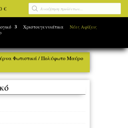
Αναζήτηση
00
€
προϊόντων
ογικό
Χριστουγεννιάτικα
Νέες Αφίξεις
ο
έρνα Φωτιστικά
/ Πολύφωτο Μαύρο
κό