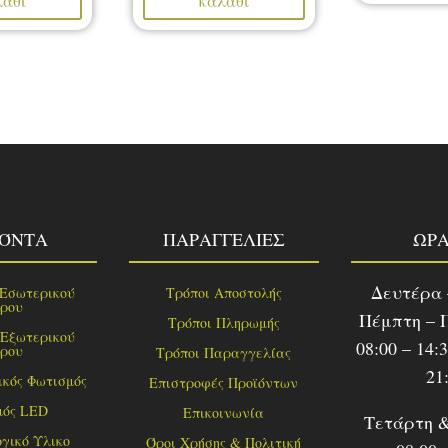
λάθι
καλάθι
ΪΌΝΤΑ
ΠΑΡΑΓΓΕΛΙΕΣ
ΩΡΑ
Δευτέρα 
 Εσωτερικού
Τρόποι Αποστολής
ρου
Πέμπτη – 
Τρόποι Πληρωμής
 Εξωτερικού
08:00 – 14:
ρου
Τρόποι Παραγγελίας
21
κός Φωτισμός
Επιστροφές Προϊόντων
μός LED
Επικοινωνία
Τετάρτη 
γικό Υλικο
Όροι Χρήσης & Πολιτική