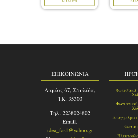
καλάθι
κα
ΕΠΙΚΟΙΝΩΝΙΑ
ΠΡΟ
Λαμίας 67, Στυλίδα,
Φωτιστικά
Χώ
TK. 35300
Φωτιστικά
Χώ
Τηλ. 2238024802
Επαγγελματι
Email.
Φωτισ
idea_fos1@yahoo.gr
Ηλεκτρολο