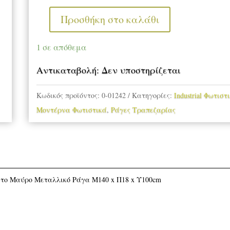
Προσθήκη στο καλάθι
Πολύφωτο
Μαύρο
1 σε απόθεμα
Μεταλλικό
ποσότητα
Αντικαταβολή: Δεν υποστηρίζεται
Κωδικός προϊόντος:
0-01242
Κατηγορίες:
Industrial Φωτιστ
Μοντέρνα Φωτιστικά
,
Ράγες Τραπεζαρίας
το Μαύρο Μεταλλικό Ράγα Μ140 x Π18 x Υ100cm