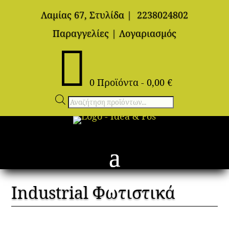
Λαμίας 67, Στυλίδα
|
2238024802
Παραγγελίες
|
Λογαριασμός

0 Προϊόντα
-
0,00
€
Αναζήτηση
προϊόντων
Industrial Φωτιστικά