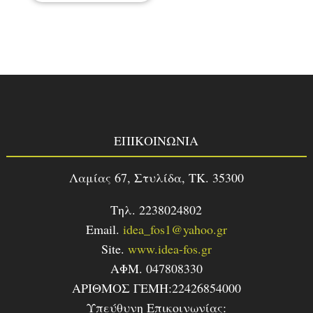
ΕΠΙΚΟΙΝΩΝΙΑ
Λαμίας 67, Στυλίδα, TK. 35300
Τηλ. 2238024802
Email.
idea_fos1@yahoo.gr
Site.
www.idea-fos.gr
ΑΦΜ. 047808330
ΑΡΙΘΜΟΣ ΓΕΜΗ:22426854000
Υπεύθυνη Επικοινωνίας: