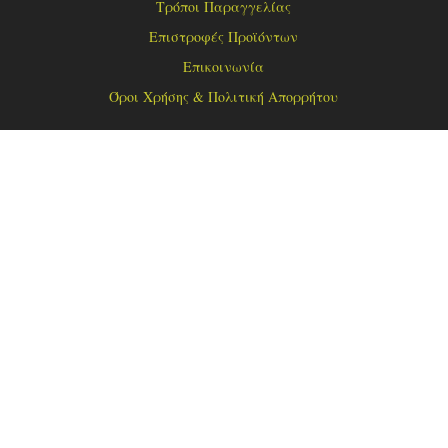
Τρόποι Παραγγελίας
Επιστροφές Προϊόντων
Επικοινωνία
Όροι Χρήσης & Πολιτική Απορρήτου
ΩΡΑΡΙΟ
Δευτέρα – Τρίτη – Πέμπτη – Παρασκευή
08:00 – 14:30 & 17:00 – 21:00
Τετάρτη & Σάββατο
08:00 – 14:30
ΚΟΙΝΩΝΙΚΑ ΔΙΚΤΥΑ