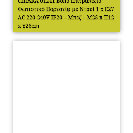
CHIARA 01241 Boho Επιτραπέζιο
Φωτιστικό Πορτατίφ με Ντουί 1 x E27
AC 220-240V IP20 – Μπεζ – Μ25 x Π12
x Υ26cm