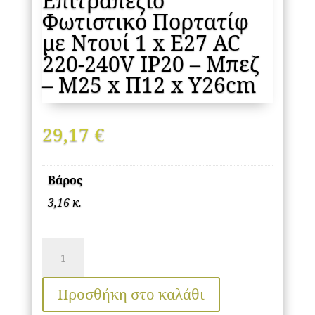
Επιτραπέζιο
Φωτιστικό Πορτατίφ
με Ντουί 1 x E27 AC
220-240V IP20 – Μπεζ
– Μ25 x Π12 x Υ26cm
29,17
€
Βάρος
3,16 κ.
GLOBOSTAR®
CHIARA
01241
Προσθήκη στο καλάθι
Boho