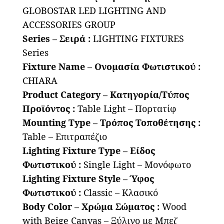
x
GLOBOSTAR LED LIGHTING AND
Π12
ACCESSORIES GROUP
x
Series – Σειρά :
LIGHTING FIXTURES
Υ26cm
Series
ποσότητα
Fixture Name – Ονομασία Φωτιστικού :
CHIARA
Product Category – Κατηγορία/Τύπος
Προϊόντος :
Table Light – Πορτατίφ
Mounting Type – Τρόπος Τοποθέτησης :
Table – Επιτραπέζιο
Lighting Fixture Type – Είδος
Φωτιστικού :
Single Light – Μονόφωτο
Lighting Fixture Style – Ύφος
Φωτιστικού :
Classic – Κλασικό
Body Color – Χρώμα Σώματος :
Wood
with Beige Canvas – Ξύλινο με Μπεζ