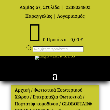
Λαμίας 67, Στυλίδα
|
2238024802
Παραγγελίες
|
Λογαριασμός

0 Προϊόντα
-
0,00
€
Αναζήτηση
προϊόντων
Αρχική
/
Φωτιστικά Εσωτερικού
Χώρου
/
Επιτραπέζια Φωτιστικά
/
Πορτατίφ κομοδίνου
/ GLOBOSTAR®