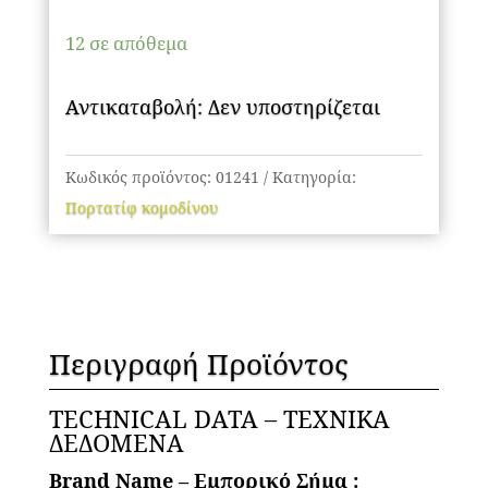
Επιτραπέζιο
12 σε απόθεμα
Φωτιστικό
Πορτατίφ
Αντικαταβολή: Δεν υποστηρίζεται
με
Ντουί
1
Κωδικός προϊόντος:
01241
Κατηγορία:
x
Πορτατίφ κομοδίνου
E27
AC
220-
240V
IP20
Περιγραφή Προϊόντος
-
Μπεζ
TECHNICAL DATA – ΤΕΧΝΙΚΑ
ΔΕΔΟΜΕΝΑ
-
Μ25
Brand Name – Εμπορικό Σήμα :