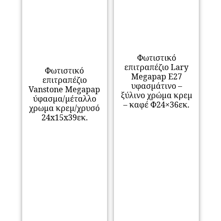
Φωτιστικό
επιτραπέζιο Lary
Φωτιστικό
Megapap E27
επιτραπέζιο
υφασμάτινο –
Vanstone Megapap
ξύλινο χρώμα κρεμ
ύφασμα/μέταλλο
– καφέ Φ24×36εκ.
χρωμα κρεμ/χρυσό
24x15x39εκ.