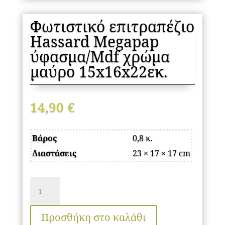
Φωτιστικό επιτραπέζιο
Hassard Megapap
ύφασμα/Mdf χρώμα
μαύρο 15x16x22εκ.
14,90
€
Βάρος
0,8 κ.
Διαστάσεις
23 × 17 × 17 cm
Φωτιστικό
επιτραπέζιο
Hassard
Προσθήκη στο καλάθι