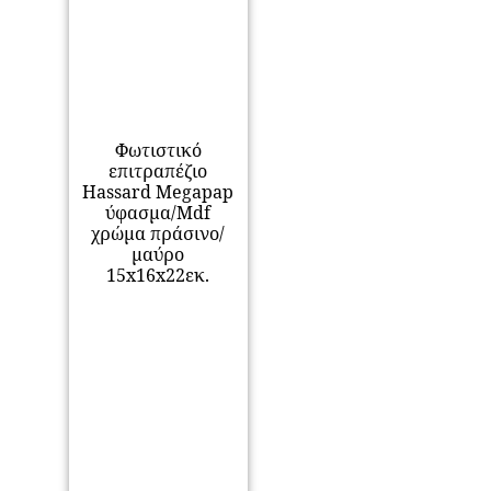
Φωτιστικό
επιτραπέζιο
Hassard Megapap
ύφασμα/Mdf
χρώμα πράσινο/
μαύρο
15x16x22εκ.