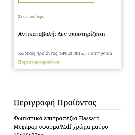
Megapap
ύφασμα/Mdf
28 σε απόθεμα
χρώμα
μαύρο
Αντικαταβολή: Δεν υποστηρίζεται
15x16x22εκ.
ποσότητα
Κωδικός προϊόντος:
GP029-0015,5
Κατηγορία:
Πορτατίφ κομοδίνου
Περιγραφή Προϊόντος
Φωτιστικό επιτραπέζιο
Hassard
Megapap ύφασμα/Mdf χρώμα μαύρο
15x16x22εκ.