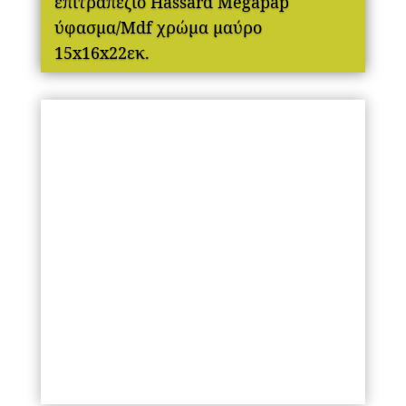
επιτραπέζιο Hassard Megapap
ύφασμα/Mdf χρώμα μαύρο
15x16x22εκ.