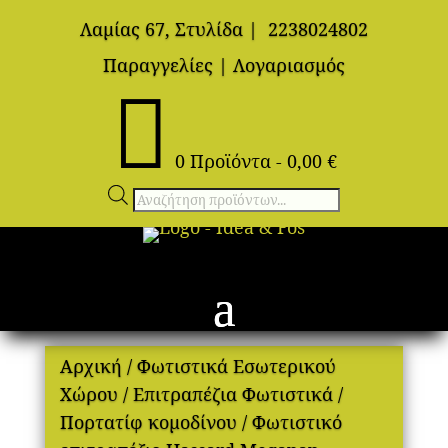
Λαμίας 67, Στυλίδα
|
2238024802
Παραγγελίες
|
Λογαριασμός

0 Προϊόντα
-
0,00
€
Αναζήτηση
προϊόντων
Αρχική
/
Φωτιστικά Εσωτερικού
Χώρου
/
Επιτραπέζια Φωτιστικά
/
Πορτατίφ κομοδίνου
/ Φωτιστικό