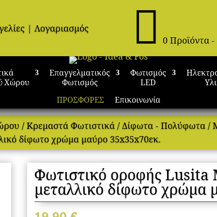

γελίες
|
Λογαριασμός
0 Προϊόντα
-
τικά
Επαγγελματικός
Φωτισμός
Ηλεκτρ
ύ Χώρου
Φωτισμός
LED
Υλ
ΠΡΟΣΦΟΡΕΣ
Επικοινωνία
Χώρου
/
Κρεμαστά Φωτιστικά
/
Δίφωτα - Πολύφωτα
/
λικό δίφωτο χρώμα μαύρο 35x35x70εκ.
Φωτιστικό οροφής Lusita
μεταλλικό δίφωτο χρώμα 
19,90
€