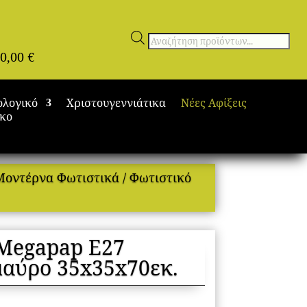
Αναζήτηση
0,00
€
προϊόντων
ολογικό
Χριστουγεννιάτικα
Νέες Αφίξεις
ικο
Μοντέρνα Φωτιστικά
/ Φωτιστικό
 Megapap E27
μαύρο 35x35x70εκ.