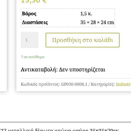
Βάρος
1,5 κ.
Διαστάσεις
35 × 28 × 24 cm
Φωτιστικό
Προσθήκη στο καλάθι
οροφής
Lusita
7 σε απόθεμα
Megapap
E27
Αντικαταβολή: Δεν υποστηρίζεται
μεταλλικό
Κωδικός προϊόντος:
GP030-0008,1
Κατηγορίες:
Industr
δίφωτο
χρώμα
μαύρο
35x35x70εκ.
ποσότητα
E27 μεταλλικό δίφωτο χρώμα μαύρο 35x35x70εκ.