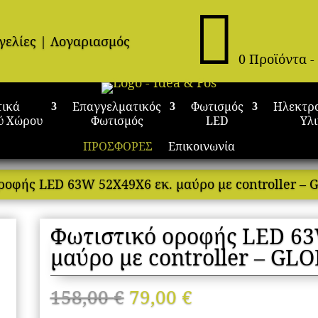

γελίες
|
Λογαριασμός
0 Προϊόντα
-
τικά
Επαγγελματικός
Φωτισμός
Ηλεκτρ
ύ Χώρου
Φωτισμός
LED
Υλ
ΠΡΟΣΦΟΡΕΣ
Επικοινωνία
οροφής LED 63W 52Χ49Χ6 εκ. μαύρο με controller –
Φωτιστικό οροφής LED 63
μαύρο με controller – G
Original
Η
158,00
€
79,00
€
price
τρέχουσα