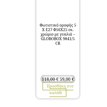
Φωτιστικό οροφής 5
Χ Ε27 Φ56Χ25 εκ.
χρώμιο με γυαλιά –
GLOBOBOX 9841/5
CR
Original
Η
118,00
€
59,00
€
price
τρέχουσα
Προσθήκη στο
was:
τιμή
καλάθι
118,00 €.
είναι:
59,00 €.