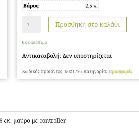
Βάρος
2,5 κ.
was:
τιμή
158,00 €.
είναι:
Φωτιστικό
79,00 €.
Προσθήκη στο καλάθι
οροφής
LED
6 σε απόθεμα
63W
52Χ49Χ6
Αντικαταβολή: Δεν υποστηρίζεται
εκ.
Κωδικός προϊόντος:
602179
Κατηγορία:
Προσφορές
μαύρο
με
controller
-
GLOBOBOX
602179
εκ. μαύρο με controller
ποσότητα