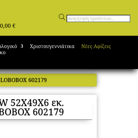
Αναζήτηση
0,00
€
προϊόντων
ολογικό
Χριστουγεννιάτικα
Νέες Αφίξεις
ικο
 GLOBOBOX 602179
W 52Χ49Χ6 εκ.
LOBOBOX 602179