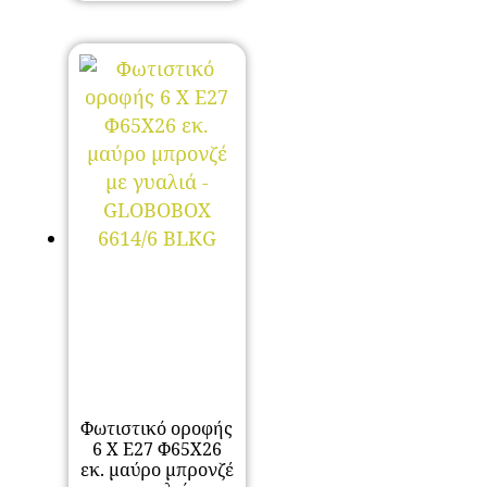
είναι:
69,00 €.
Φωτιστικό οροφής
6 Χ Ε27 Φ65Χ26
εκ. μαύρο μπρονζέ