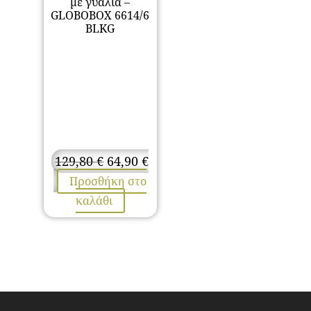
με γυαλιά –
GLOBOBOX 6614/6
BLKG
Original
129,80
€
64,90
€
price
Η
Προσθήκη στο
was:
τρέχουσα
καλάθι
129,80 €.
τιμή
είναι:
64,90 €.