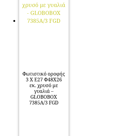
Φωτιστικό οροφής
3 Χ Ε27 Φ48Χ26
εκ. χρυσό με
γυαλιά –
GLOBOBOX
7385A/3 FGD