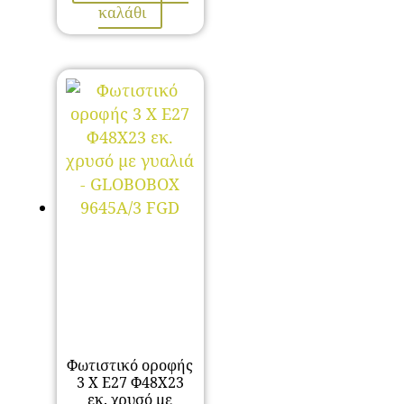
was:
τιμή
καλάθι
65,00 €.
είναι:
32,50 €.
Φωτιστικό οροφής
3 Χ Ε27 Φ48Χ23
εκ. χρυσό με