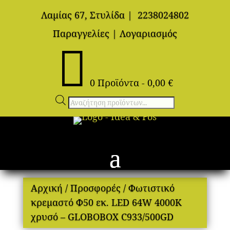
Λαμίας 67, Στυλίδα
|
2238024802
Παραγγελίες
|
Λογαριασμός

0 Προϊόντα
-
0,00
€
Αναζήτηση
προϊόντων
Αρχική
/
Προσφορές
/ Φωτιστικό
κρεμαστό Φ50 εκ. LED 64W 4000K
χρυσό – GLOBOBOX C933/500GD