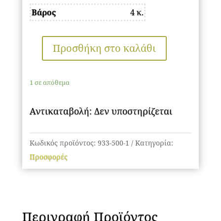
was:
τιμή
Βάρος
4 κ.
158,00 €.
είναι:
79,00 €.
Προσθήκη στο καλάθι
Φωτιστικό
κρεμαστό
Φ50
1 σε απόθεμα
εκ.
LED
Αντικαταβολή: Δεν υποστηρίζεται
64W
4000K
Κωδικός προϊόντος:
933-500-1
Κατηγορία:
χρυσό
Προσφορές
-
GLOBOBOX
C933/500GD
ποσότητα
Περιγραφή Προϊόντος