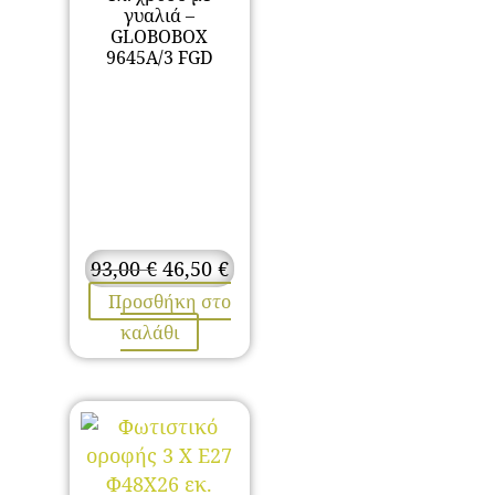
γυαλιά –
GLOBOBOX
9645A/3 FGD
Original
Η
93,00
€
46,50
€
price
τρέχουσα
Προσθήκη στο
was:
τιμή
καλάθι
93,00 €.
είναι:
46,50 €.