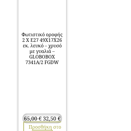
Φωτιστικό οροφής
2 Χ Ε27 49Χ17Χ26
εκ. λευκό – χρυσό
με γυαλιά –
GLOBOBOX
7341A/2 FGDW
Original
Η
65,00
€
32,50
€
price
τρέχουσα
Προσθήκη στο