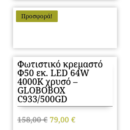
Προσφορά!
Φωτιστικό κρεμαστό
Φ50 εκ. LED 64W
4000K χρυσό –
GLOBOBOX
C933/500GD
Original
Η
158,00
€
79,00
€
price
τρέχουσα