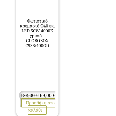
Φωτιστικό
κρεμαστό Φ40 εκ.
LED 50W 4000K
χρυσό –
GLOBOBOX
C933/400GD
Original
138,00
€
69,00
€
price
Η
Προσθήκη στο
was:
τρέχουσα
καλάθι
138,00 €.
τιμή