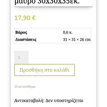
μαύρο 30x30x35εκ.
17,90
€
Βάρος
0,6 κ.
Διαστάσεις
31 × 31 × 26 cm
Φωτιστικό
γραφείου
Collins
Προσθήκη στο καλάθι
Megapap
μεταλλικό
15 σε απόθεμα
χρώμα
μαύρο
Αντικαταβολή: Δεν υποστηρίζεται
30x30x35εκ.