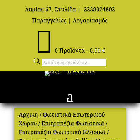
Λαμίας 67, Στυλίδα
|
2238024802
Παραγγελίες
|
Λογαριασμός

0 Προϊόντα
-
0,00
€
Αναζήτηση
προϊόντων
Αρχική
/
Φωτιστικά Εσωτερικού
Χώρου
/
Επιτραπέζια Φωτιστικά
/
Επιτραπέζια Φωτιστικά Κλασικά
/