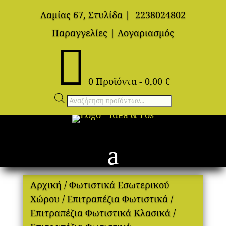
Λαμίας 67, Στυλίδα
|
2238024802
Παραγγελίες
|
Λογαριασμός

0 Προϊόντα
-
0,00
€
Αναζήτηση
προϊόντων
Αρχική
/
Φωτιστικά Εσωτερικού
Χώρου
/
Επιτραπέζια Φωτιστικά
/
Επιτραπέζια Φωτιστικά Κλασικά
/