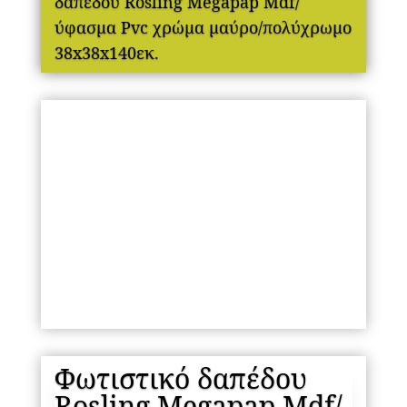
δαπέδου Rosling Megapap Mdf/
ύφασμα Pvc χρώμα μαύρο/πολύχρωμο
38x38x140εκ.
Φωτιστικό δαπέδου
Rosling Megapap Mdf/