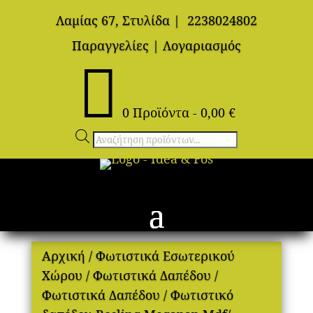
Λαμίας 67, Στυλίδα
|
2238024802
Παραγγελίες
|
Λογαριασμός

0 Προϊόντα
-
0,00
€
Αναζήτηση
προϊόντων
Αρχική
/
Φωτιστικά Εσωτερικού
Χώρου
/
Φωτιστικά Δαπέδου
/
Φωτιστικά Δαπέδου
/ Φωτιστικό