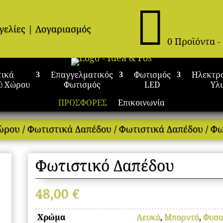

γελίες
|
Λογαριασμός
0 Προϊόντα
-
τικά
Επαγγελματικός
Φωτισμός
Ηλεκτρ
ύ Χώρου
Φωτισμός
LED
Υλ
ΠΡΟΣΦΟΡΕΣ
Επικοινωνία
Χώρου
/
Φωτιστικά Δαπέδου
/
Φωτιστικά Δαπέδου
/ Φω
Φωτιστικό Δαπέδου
48,00
€
Χρώμα
Λευκό
,
Μπορντό
,
Φυσι