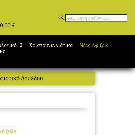
Αναζήτηση
0,00
€
προϊόντων
ολογικό
Χριστουγεννιάτικα
Νέες Αφίξεις
ικο
τιστικό Δαπέδου
κό ξύλο