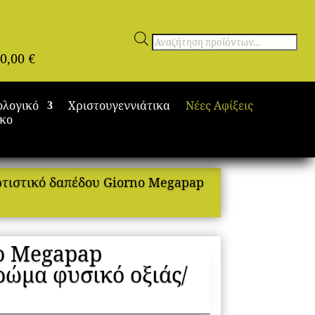
Αναζήτηση
0,00
€
προϊόντων
ολογικό
Χριστουγεννιάτικα
Νέες Αφίξεις
ικο
τιστικό δαπέδου Giorno Megapap
o Megapap
ρώμα φυσικό οξιάς/