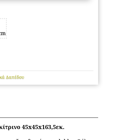
 cm
κά Δαπέδου
ίτρινο 45x45x163,5εκ.