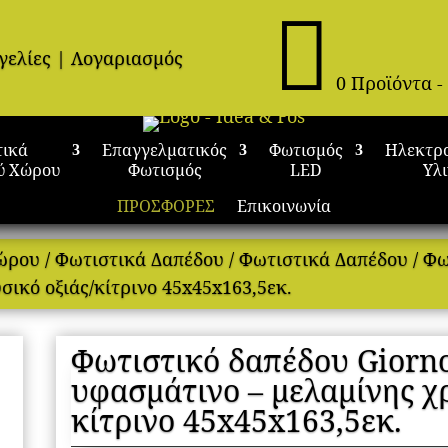

γελίες
|
Λογαριασμός
0 Προϊόντα
-
τικά
Επαγγελματικός
Φωτισμός
Ηλεκτρ
ύ Χώρου
Φωτισμός
LED
Υλ
ΠΡΟΣΦΟΡΕΣ
Επικοινωνία
Χώρου
/
Φωτιστικά Δαπέδου
/
Φωτιστικά Δαπέδου
/ Φω
ικό οξιάς/κίτρινο 45x45x163,5εκ.
Φωτιστικό δαπέδου Giorn
υφασμάτινο – μελαμίνης χ
κίτρινο 45x45x163,5εκ.