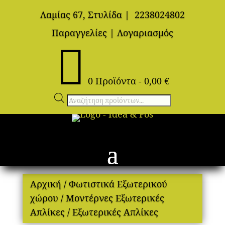
Λαμίας 67, Στυλίδα
|
2238024802
Παραγγελίες
|
Λογαριασμός

0 Προϊόντα
-
0,00
€
Αναζήτηση
προϊόντων
Αρχική
/
Φωτιστικά Εξωτερικού
χώρου
/
Μοντέρνες Εξωτερικές
Απλίκες
/ Εξωτερικές Απλίκες