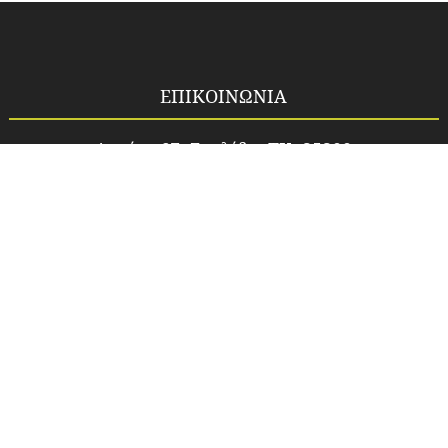
ΕΠΙΚΟΙΝΩΝΙΑ
Λαμίας 67, Στυλίδα, TK. 35300
Τηλ. 2238024802
Email.
idea_fos1@yahoo.gr
Site.
www.idea-fos.gr
ΑΦΜ. 047808330
ΑΡΙΘΜΟΣ ΓΕΜΗ:22426854000
Υπεύθυνη Επικοινωνίας:
Πέτρο Κωνσταντίνα
ΠΡΟΪΌΝΤΑ