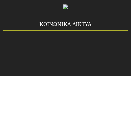
ΚΟΙΝΩΝΙΚΑ ΔΙΚΤΥΑ
Copyright ©
2026
Idea-fos.gr
All rights reserved.