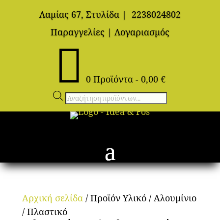
Λαμίας 67, Στυλίδα
|
2238024802
Παραγγελίες
|
Λογαριασμός

0 Προϊόντα
-
0,00
€
Αναζήτηση
προϊόντων
Αρχική σελίδα
/ Προϊόν Υλικό / Αλουμίνιο
/ Πλαστικό