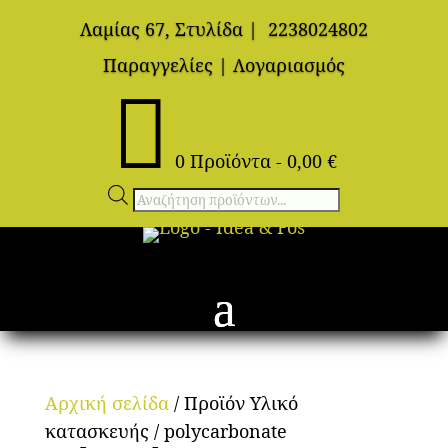
Λαμίας 67, Στυλίδα
|
2238024802
Παραγγελίες
|
Λογαριασμός

0 Προϊόντα
-
0,00
€
Αναζήτηση
προϊόντων
Αρχική σελίδα
/ Προϊόν Υλικό
κατασκευής / polycarbonate