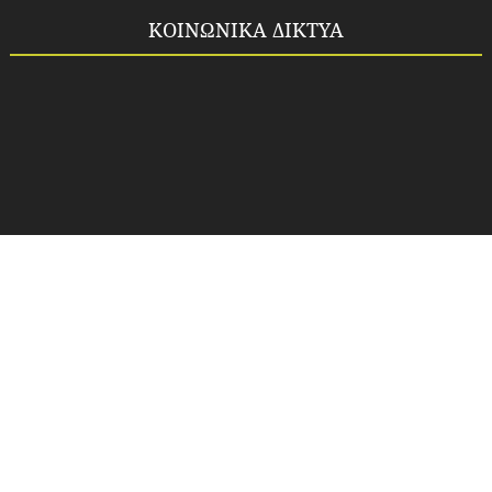
ΚΟΙΝΩΝΙΚΑ ΔΙΚΤΥΑ
Copyright ©
2026
Idea-fos.gr
All rights reserved.