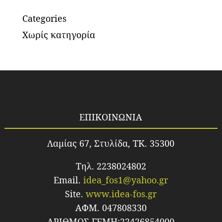
Categories
Χωρίς κατηγορία
ΕΠΙΚΟΙΝΩΝΙΑ
Λαμίας 67, Στυλίδα, TK. 35300
Τηλ. 2238024802
Email.
idea_fos1@yahoo.gr
Site.
www.idea-fos.gr
ΑΦΜ. 047808330
ΑΡΙΘΜΟΣ ΓΕΜΗ:22426854000