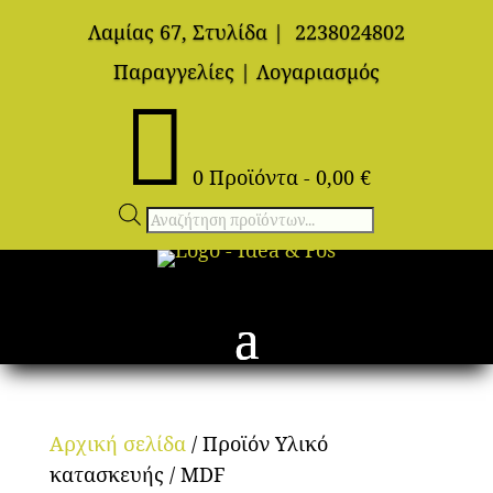
Λαμίας 67, Στυλίδα
|
2238024802
Παραγγελίες
|
Λογαριασμός

0 Προϊόντα
-
0,00
€
Αναζήτηση
προϊόντων
Αρχική σελίδα
/ Προϊόν Υλικό
κατασκευής / MDF