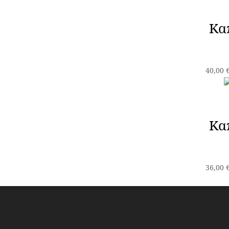
Κα
40,00
Κα
36,00