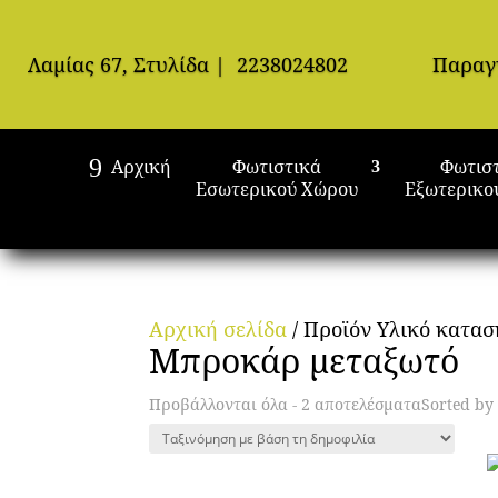
Λαμίας 67, Στυλίδα
|
2238024802
Παραγ
Αρχική
Φωτιστικά
Φωτισ
Εσωτερικού Χώρου
Εξωτερικο
Αρχική σελίδα
/ Προϊόν Υλικό κατα
Μπροκάρ μεταξωτό
Προβάλλονται όλα - 2 αποτελέσματα
Sorted by