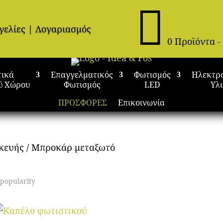

γελίες
|
Λογαριασμός
0 Προϊόντα
-
τικά
Επαγγελματικός
Φωτισμός
Ηλεκτρ
ύ Χώρου
Φωτισμός
LED
Υλ
ΠΡΟΣΦΟΡΕΣ
Επικοινωνία
σκευής / Μπροκάρ μεταξωτό
 popularity