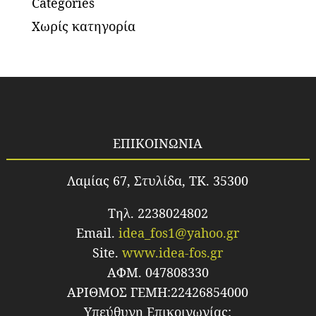
Categories
Χωρίς κατηγορία
ΕΠΙΚΟΙΝΩΝΙΑ
Λαμίας 67, Στυλίδα, TK. 35300
Τηλ. 2238024802
Email.
idea_fos1@yahoo.gr
Site.
www.idea-fos.gr
ΑΦΜ. 047808330
ΑΡΙΘΜΟΣ ΓΕΜΗ:22426854000
Υπεύθυνη Επικοινωνίας: