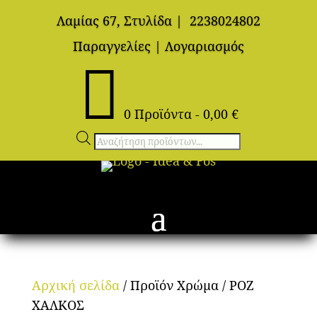
Λαμίας 67, Στυλίδα
|
2238024802
Παραγγελίες
|
Λογαριασμός

0 Προϊόντα
-
0,00
€
Αναζήτηση
προϊόντων
Αρχική σελίδα
/ Προϊόν Χρώμα / ΡΟΖ
ΧΑΛΚΟΣ