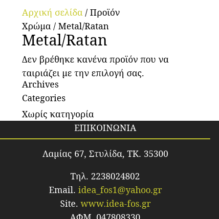
Αρχική σελίδα
/ Προϊόν
Χρώμα / Metal/Ratan
Metal/Ratan
Δεν βρέθηκε κανένα προϊόν που να
ταιριάζει με την επιλογή σας.
Archives
Categories
Χωρίς κατηγορία
ΕΠΙΚΟΙΝΩΝΙΑ
Λαμίας 67, Στυλίδα, TK. 35300
Τηλ. 2238024802
Email.
idea_fos1@yahoo.gr
Site.
www.idea-fos.gr
ΑΦΜ. 047808330