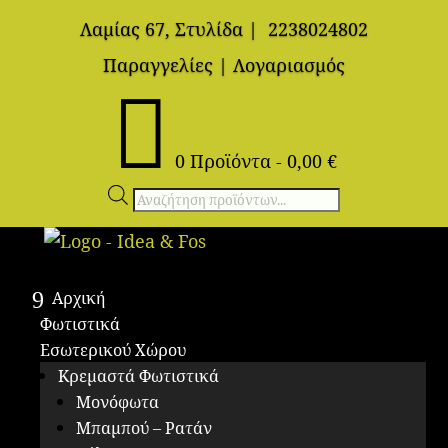
Λαμίας 67, Στυλίδα
|
2238024802
Παραγγελίες
|
Λογαριασμός

0 Προϊόντα
-
0,00
€
Αναζήτηση
προϊόντων
Αρχική
Φωτιστικά
Εσωτερικού Χώρου
Κρεμαστά Φωτιστικά
Μονόφωτα
Μπαμπού – Ρατάν